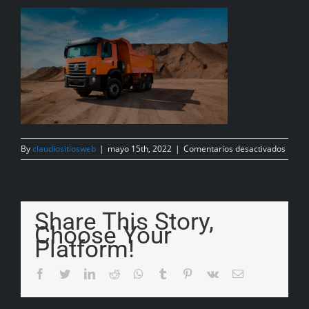
By
claudiositiosweb
|
mayo 15th, 2022
|
Comentarios desactivados
Share This Story,
Choose Your
Platform!