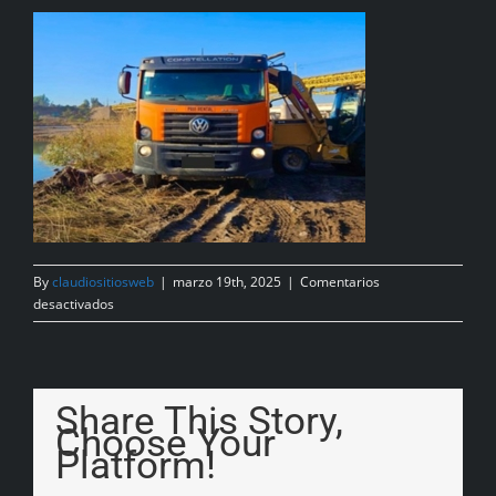
By
claudiositiosweb
|
marzo 19th, 2025
|
Comentarios
desactivados
Share This Story,
Choose Your
Platform!