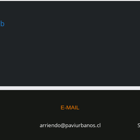
eb
E-MAIL
arriendo@paviurbanos.cl
S