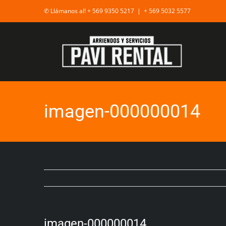
✆ Llámanos al! + 569 9350 5217
|
+ 569 5032 5577
imagen-000000014
imagen-000000014