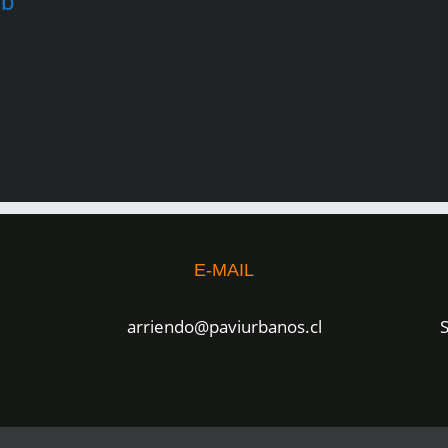
eb
E-MAIL
arriendo@paviurbanos.cl
S