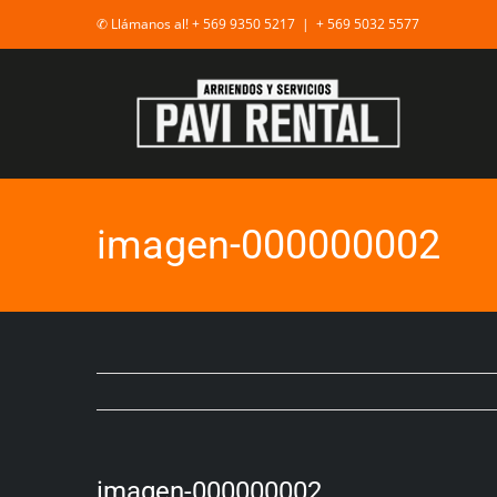
✆ Llámanos al! + 569 9350 5217
|
+ 569 5032 5577
imagen-000000002
imagen-000000002