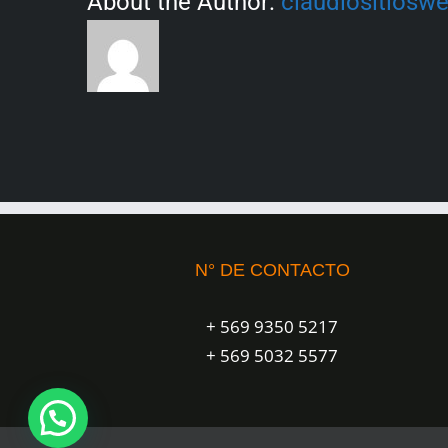
About the Author:
claudiositiosw
N° DE CONTACTO
+ 569 9350 5217
+ 569 5032 5577