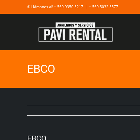
✆ Llámanos al! + 569 9350 5217
|
+ 569 5032 5577
EBCO
EBCO