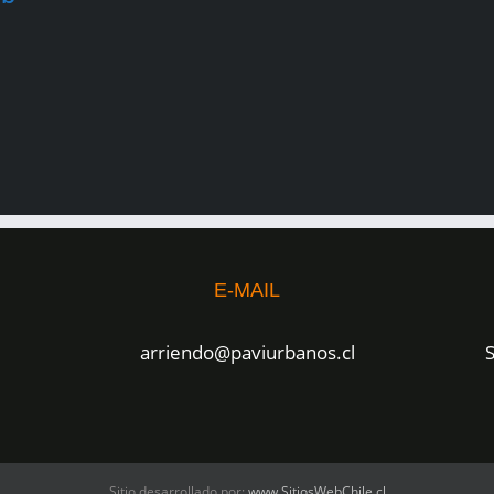
E-MAIL
arriendo@paviurbanos.cl
S
Sitio desarrollado por:
www.SitiosWebChile.cl