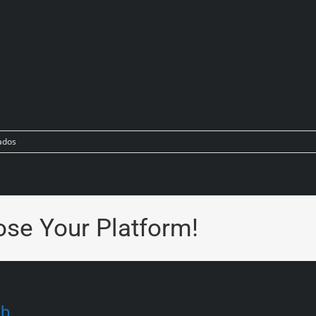
ados
ose Your Platform!
eb